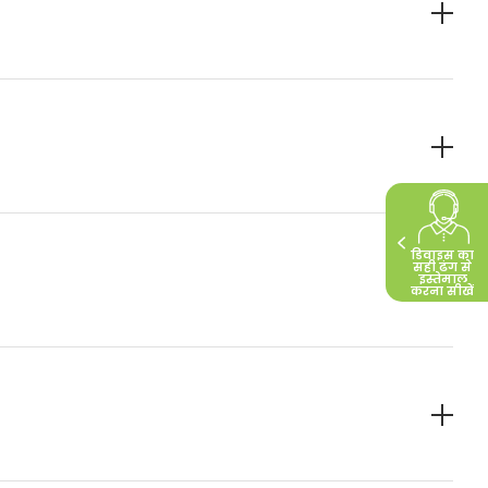
2
भी बढ़ते हैं।
बुखार भी है, तो यह बुखार शायद किसी और वजह से है, जैसे
3
द एलर्जी से बुखार नहीं आता है।
डिवाइस का
सही ढंग से
इस्तेमाल
करना सीखें
के संपर्क में आने के तुरंत बाद होता है और गर्म जगह पर
य लोगों को भी हो सकती है। ठंडी हवा नाक की कोशिकाओं और
ली होती है। वहीं, साइनसाइटिस साइनस (नाक के आसपास की