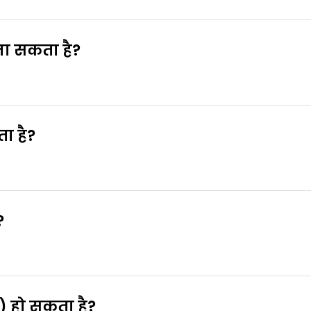
जा सकता है?
कर इसे नियंत्रित कर सकते हैं जो एलर्जी को ट्रिगर करती हैं
न्जेस्टेंट, और नाक में डालने वाले खारे पानी के स्प्रे जैसी 
ा है?
पैदा करने वाली चीजों (जैसे परागकण, धूल के कण, या जानवरों) 
?
ण, धूल के कण, फफूंद, पालतू जानवरों, या लकड़ी और आटे की ध
) हो सकता है?