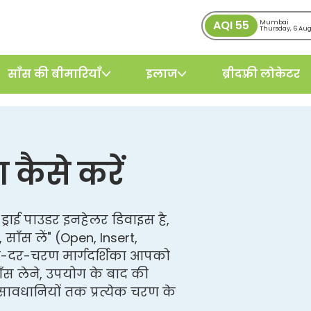
AQI
55
Mumbai
Thursday, 6 Au
साँस की बीमारियाँ
इलाज
ब्रीदफ़्री लोकेटर
कैसे करें
्राई पाउडर इनहेलर डिवाइस है,
साँस लें" (Open, Insert,
रण-दर-चरण मार्गदर्शिका आपको
ँस लेने, उपयोग के बाद की
सावधानियों तक प्रत्येक चरण के