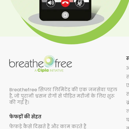
स
अ
स
ए
Breathefree सिप्ला लिमिटेड की एक जनसेवा पहल
स
है, जो पुरानी श्वसन रोगों से पीड़ित मरीजों के लिए शुरू
की गई है।
ब
ल
फेफड़ों की सेहत
घ
फेफड़े कैसे दिखते हैं और काम करते हैं
ब