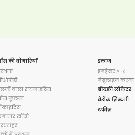
ाँस की बीमारियाँ
इलाज
स्थमा
इनहेलर A-Z
ीओपीडी
नेबुलाइज़ करना
लर्जी वाला रायनाइटिस
ब्रीदफ़्री लोकेटर
ाँस फूलना
बेरोक ज़िन्दगी
्रोंकाइटिस
टफीज़
गातार खाँसी
रघराहट
च्चों में अस्थमा